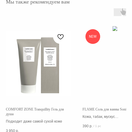
Мы также рекомендуем вам
NEW
COMFORT ZONE Tranquillity Гель для
FLAME Соль для ванны Sonia
душа
Кожа, табак, мускус
Подходит даже самой сухой коже
Черный перец, черный чай, 
390
р.
/
1 pc
Сандал, кедр, пачули
3 950
р.