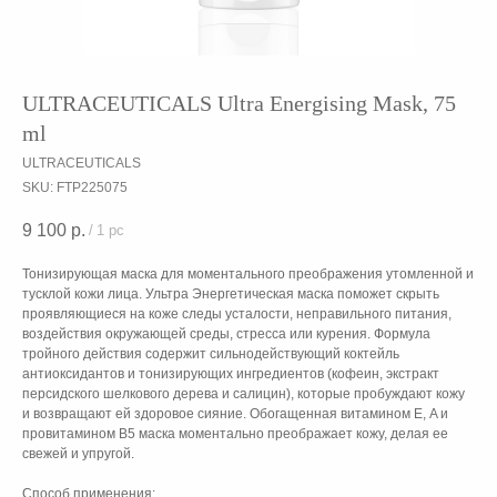
ULTRACEUTICALS Ultra Energising Mask, 75
ml
ULTRACEUTICALS
SKU:
FTP225075
9 100
р.
/
1 pc
Тонизирующая маска для моментального преображения утомленной и
тусклой кожи лица. Ультра Энергетическая маска поможет скрыть
проявляющиеся на коже следы усталости, неправильного питания,
воздействия окружающей среды, стресса или курения. Формула
тройного действия содержит сильнодействующий коктейль
антиоксидантов и тонизирующих ингредиентов (кофеин, экстракт
персидского шелкового дерева и салицин), которые пробуждают кожу
и возвращают ей здоровое сияние. Обогащенная витамином Е, A и
провитамином В5 маска моментально преображает кожу, делая ее
свежей и упругой.
Способ применения: