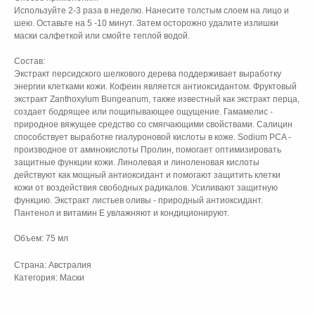
Используйте 2-3 раза в неделю. Нанесите толстым слоем на лицо и
шею. Оставьте на 5 -10 минут. Затем осторожно удалите излишки
маски салфеткой или смойте теплой водой.
Состав:
Экстракт персидского шелкового дерева поддерживает выработку
энергии клетками кожи. Кофеин является антиоксидантом. Фруктовый
экстракт Zanthoxylum Bungeanum, также известный как экстракт перца,
создает бодрящее или пощипывающее ощущение. Гамамелис -
природное вяжущее средство со смягчающими свойствами. Салицин
способствует выработке гиалуроновой кислоты в коже. Sodium PCA -
производное от аминокислоты Пролин, помогает оптимизировать
защитные функции кожи. Линолевая и линоленовая кислоты
действуют как мощный антиоксидант и помогают защитить клетки
кожи от воздействия свободных радикалов. Усиливают защитную
функцию. Экстракт листьев оливы - природный антиоксидант.
Пантенол и витамин Е увлажняют и кондиционируют.
Объем: 75 мл
Страна: Австралия
Категория: Маски