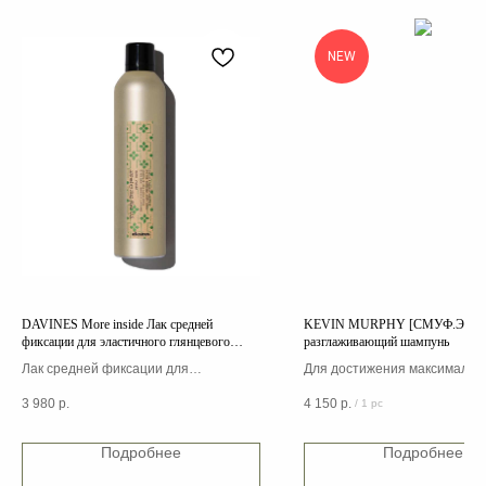
NEW
DAVINES More inside Лак средней
KEVIN MURPHY [СМУФ.ЭГЕ
фиксации для эластичного глянцевого
разглаживающий шампунь
стайлинга
Лак средней фиксации для
Для достижения максимальн
эластичного глянцевого стайлинга
результата используйте в со
3 980
р.
4 150
р.
/
1 pc
идеально подходит для мягких
со SMOOTH.AGAIN.RINSE
блестящих образов
Подробнее
Подробнее