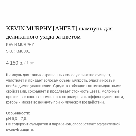
KEVIN MURPHY [АНГЕЛ] шампунь для
деликатного ухода за цветом
KEVIN MURPHY
SKU:
KMU001
4 150
р.
/
1 pc
Шампунь для тонких окрашенных волос деликатно очищает,
уплотняет и придает волосам объем, мягкость, эластичность и
необходимое увлажнение. Средство обладает антиоксидантными
свойствами, сохраняет и продлевает стойкость цвета. Молочные
протеины в составе помогают контролировать эффект пушистости,
который может возникнуть при химическом воздействии.
Особенности:
pH 6,3 – 7,0.
Не содержит сульфатов и парабенов, способствует эффективной
uva/uvb защите.