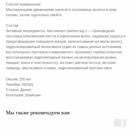
Способ применения:
Массирующими движениями нанесите на влажные волосы и кожу
головы, затем тщательно смойте.
Состав:
Активные ингредиенты: биотиноил трипептид-1 — производная
протеина (обновление клеток и укрепление волос, надежная защита и
предотвращение секущихся концов, запечатывание кутикулы волос),
гидролизированный белок киноа (один из самых ценных источников
растительного протеина и аминокислот, проникает глубоко в кортекс,
восстанавливая гидролипидный баланс на молекулярном уровне,
придает блеск и эластичность), экстракт цветков лотоса, экстракт
лаванды, масла манго и какао, гидролизованный протеин овса.
Объем: 250 мл
Линейка: ANGEL
Страна: Дания
Категория: Шампуни
Мы также рекомендуем вам