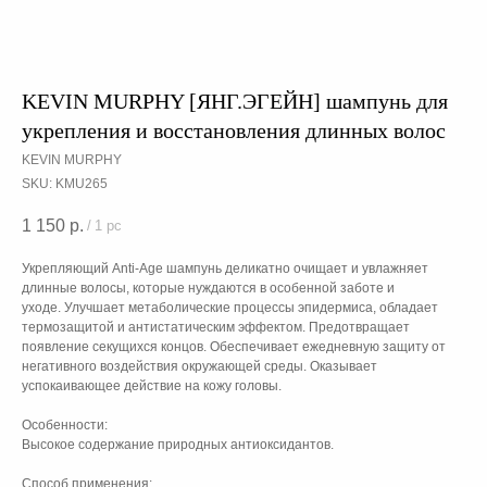
KEVIN MURPHY [ЯНГ.ЭГЕЙН] шампунь для
укрепления и восстановления длинных волос
KEVIN MURPHY
SKU:
KMU265
1 150
р.
/
1 pc
Укрепляющий Anti-Age шампунь деликатно очищает и увлажняет
длинные волосы, которые нуждаются в особенной заботе и
уходе. Улучшает метаболические процессы эпидермиса, обладает
термозащитой и антистатическим эффектом. Предотвращает
появление секущихся концов. Обеспечивает ежедневную защиту от
негативного воздействия окружающей среды. Оказывает
успокаивающее действие на кожу головы.
Особенности:
Высокое содержание природных антиоксидантов.
Способ применения: