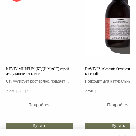
KEVIN MURPHY [БОДИ.МАСС] спрей
DAVINES Alchemic Оттеночный 
для уплотнения волос
красный
Стимулирует рост волос, придает
Подходит для натуральных и
тонус, предотвращая их истончение и
окрашенных волос красных 
7 330
р.
3 540
р.
/
1 pc
выпадение
махагоновых оттенков
Подробнее
Подробнее
Купить
Купить