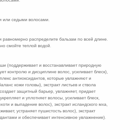
волосами.
и или седыми волосами.
и равномерно распределите бальзам по всей длине.
но смойте теплой водой.
 ши (поддерживает и восстанавливает природную
ует контролю и дисциплине волос, усиливает блеск),
плекс антиоксидантов, которые увлажняют и
ланс кожи головы), экстракт листьев и ствола
создает защитный барьер, увлажняет, придает
 (укрепляет и уплотняет волосы, усиливает блеск,
оти и выпадение волос), экстракт исландского мха,
ивает, устраняет пушистость волос), экстракт
идантами и обеспечивает интенсивное увлажнение).