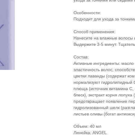
ухода за тонкими или седыми 
Особенности:
Подходит для ухода за тонким
Способ применения:
Нанесите на влажные волосы 
Выдержите 3-5 минут. Тщатель
Состав:
Активные ингредиенты: масло
эластичность волос, способств
цветки лаванды (содержат ком
нормализуют гидролипидный ба
плюща (источник витамина С, 
блеск), экстракт корня лопуха
предотвращает появление перх
гидролизованный шелк (разглаж
листьев оливы (богат антиокс
Объем: 40 мл
Линейка: ANGEL