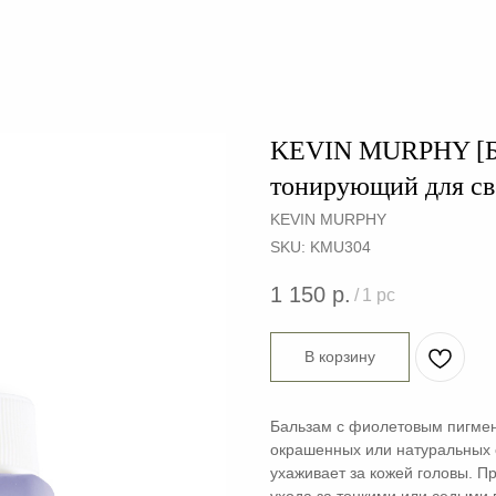
KEVIN MURPHY [Б
тонирующий для св
KEVIN MURPHY
SKU:
KMU304
1 150
р.
/
1 pc
В корзину
Бальзам с фиолетовым пигмент
окрашенных или натуральных с
ухаживает за кожей головы. П