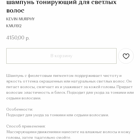
шампунь тонирующий для светлых
волос
KEVIN MURPHY
KMU192
4150,00
р.
В корзину
Шампунь с фиолетовым пигментом поддерживает чистоту и
яркость оттенка окрашенных или натуральных светлых волос. Он
питает волосы, смягчает их и ухаживает за кожей головы. Придает
волосам эластичность и блеск. Подходит для ухода за тонкими или
седыми волосами.
Особенности:
Подходит для ухода за тонкими или седыми волосами.
Способ применения:
Массирующими движениями нанесите на влажные волосы и кожу
головы, затем тщательно смойте.