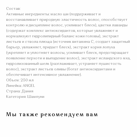
Состав:
Активные ингредиенты: масло ши (поддерживает и
восстанавливает природную эластичность волос, способствует
контролю и дисциплине волос, усиливает блеск), цветки лаванды
(содержат комплекс антиоксидантов, которые увлажняют и
нормализуют гидролипидный баланс кожи головы), экстракт
листьев и ствола плюща (источник витамина С, создает защитный
барьер, увлажняет, придает блеск), экстракт корня лопуха
(укрепляет и уплотняет волосы, усиливает блеск, предотвращает
появление перхоти и выпадение волос), экстракт исландского мха,
гидролизованный шелк (разглаживает, устраняет пушистость
волос), экстракт листьев оливы (богат антиоксидантами и
обеспечивает интенсивное увлажнение).
Объем: 250 мл
Линейка: ANGEL
Страна: Дания
Категория: Шампуни
Мы также рекомендуем вам