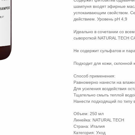
Содержит фитоактив одуванчи
шампуня входят эфирные мас
успокаивающим свойством. С
действием. Уровень pН 4,9
Идеально в сочетании со все
сывороткой NATURAL TECH 
Не содержит сульфатов и пар
Подходит для кожи, склонной к
Способ применения:
Равномерно нанести на влажны
Для усиления воздействия ост
Тщательно смыть теплой водой
Нанести подходящий по типу 
Объем: 250 мл
Линейка: NATURAL TECH
Страна: Италия
Категория: Уход