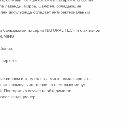
ка, богатый полифенолами и сахарами. В состав
ла лаванды, мирра, шалфея, обладающие
елен дисульфида обладает антибактериальным
ми бальзамами из серии NATURAL TECH и с активной
CALMING
абенов.
 перхоти.
е волосы и кожу головы, мягко помассировать.
авить шампунь на голове на несколько минут.
. Повторить в случае необходимости.
волос кондиционер.