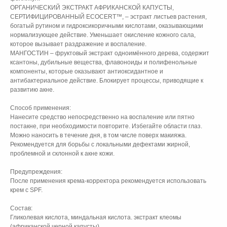
ОРГАНИЧЕСКИЙ ЭКСТРАКТ АФРИКАНСКОЙ КАПУСТЫ,
СЕРТИФИЦИРОВАННЫЙ ECOCERT™, – эстракт листьев растения,
богатый рутином и гидроксикоричными кислотами, оказывающими
нормализующее действие. Уменьшает окисление кожного сала,
которое вызывает раздражение и воспаление.
МАНГОСТИН – фруктовый экстракт одноимённого дерева, содержит
ксантоны, дубильные вещества, флавоноиды и полифенольные
компоненты, которые оказывают антиоксидантное и
антибактериальное действие. Блокирует процессы, приводящие к
развитию акне.
Способ применения:
Нанесите средство непосредственно на воспаление или пятно
постакне, при необходимости повторите. Избегайте области глаз.
Можно наносить в течение дня, в том числе поверх макияжа.
Рекомендуется для борьбы с локальными дефектами жирной,
проблемной и склонной к акне кожи.
Предупреждения:
После применения крема-корректора рекомендуется использовать
крем с SPF.
Состав:
Гликолевая кислота, миндальная кислота. экстракт клеомы
(африканской черной капусты)