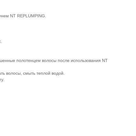
пунем NT REPLUMPING.
.
шенные полотенцем волосы после использования NT
ать волосы, смыть теплой водой.
у.