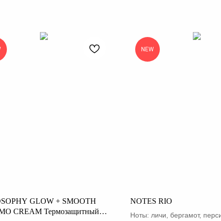
W
NEW
OSOPHY GLOW + SMOOTH
NOTES RIO
O CREAM Термозащитный
Ноты: личи, бергамот, перси