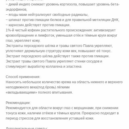
− дикий индиго снижает уровень кортизола, повышает уровень бета-
эндорфинов,
− ягоды маки нейтрализуют свободные радикалы,
− шпинат против гликации белков и для правильной метиляции ДНК,
− карнозин действует против гликации.
1%-й чистый кофеин растительного происхождения: активизирует
кровообращение и лимфоток, уменьшая отёк и тёмные круги вокруг
глаз, укрепляет кожу.
Экстракты персидского шёлка и травы святого Павла укрепляют,
уплотняют дермальную структуру кожи век, повышают её тонус.
Экстракт персидского шёлка действует также против гликации.
Экстракт травы святого Павла укрепляет стенки сосудов и
стимулирует выработку коллагена и эластина
Способ применения:
Наносить небольшое количество крема на область нижнего и верхнего
неподвижного века(под бровь) лёгкими
«вкладывающими» полного впитывания.
Рекомендации:
Рекомендуется для области вокруг глаз с морщинами, при снижении
тонуса кожи, наличии отёков и тёмных кругов. Прекрасно подходит в
период стрессов для восстановления уставшей кожи.
Дополнительные советы: