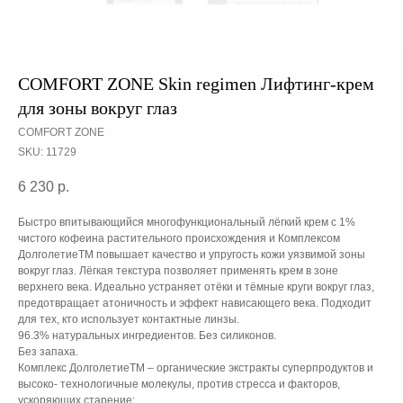
COMFORT ZONE Skin regimen Лифтинг-крем
для зоны вокруг глаз
COMFORT ZONE
SKU:
11729
6 230
р.
Быстро впитывающийся многофункциональный лёгкий крем с 1%
чистого кофеина растительного происхождения и Комплексом
ДолголетиеTM повышает качество и упругость кожи уязвимой зоны
вокруг глаз. Лёгкая текстура позволяет применять крем в зоне
верхнего века. Идеально устраняет отёки и тёмные круги вокруг глаз,
предотвращает атоничность и эффект нависающего века. Подходит
для тех, кто использует контактные линзы.
96.3% натуральных ингредиентов. Без силиконов.
Без запаха.
Комплекс ДолголетиеTM – органические экстракты суперпродуктов и
высоко- технологичные молекулы, против стресса и факторов,
ускоряющих старение: