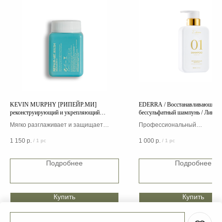
KEVIN MURPHY [РИПЕЙР.МИ]
EDERRA / Восстанавливающий
реконструирующий и укрепляющий
бессульфатный шампунь / Лине
шампунь
Мягко разглаживает и защищает
Профессиональный
волосы от воздействия свободных
восстанавливающий бессул
1 150
р.
1 000
р.
/
1 pc
/
1 pc
радикалов
шампунь Ederra Lab для всех
волос
Подробнее
Подробнее
Купить
Купить