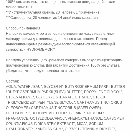
100% согласились, что морщины вызванные дегидрацией, стали
менее заметны.
**Инструментальная оценка, 20 человек, 1 применение.
***Самооценка, 20 человек, до 14 дней использования.
Способ применения:
Наносите каждое утро и вечер на очищенную кожу лица легкими
массирующими движениями до полного впитывания. Перед
нанесением крема рекомендуем воспользоваться увлажняющей
сывороткой HYDRAMEMORY.
Формула увлажняющего крем-геля содержит высокую концентрацию
гиалуроновой кислоты. Для гарантии достижения 100% результата
убедитесь, что продукт полностью впитался.
Состав:
AQUA / WATER / EAU*, GLYCERIN*, BUTYROSPERMUM PARKII BUTTER
/ BUTYROSPERMUM PARKII (SHEA) BUTTER*, PROPYLENE GLYCOL*,
C13-15 ALKANE*, GLYCERYL STEARATE CITRATE*, C10-18
TRIGLYCERIDES*, PENTYLENE GLYCOL*, CARTHAMUS TINCTORIUS
OLEOSOMES / CARTHAMUS TINCTORIUS (SAFFLOWER)
OLEOSOMES*, BEHENYL ALCOHOL*, BETAINE*, PARFUM /
FRAGRANCE, OCTYLDODECANOL*, PHENOXYETHANOL, CARBOMER,
OPUNTIA FICUS-INDICA STEM EXTRACT*, MICA*, SODIUM
HYALURONATE*, XANTHAN GUM*, CI 77891 / TITANIUM DIOXIDE*,