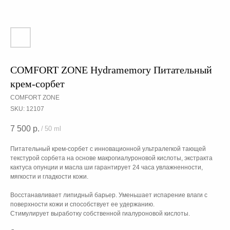
COMFORT ZONE Hydramemory Питательный
крем-сорбет
COMFORT ZONE
SKU:
12107
7 500
р.
/
50 ml
Питательный крем-сорбет с инновационной ультралегкой тающей
текстурой сорбета на основе макрогиалуроновой кислоты, экстракта
кактуса опунции и масла ши гарантирует 24 часа увлажненности,
мягкости и гладкости кожи.
Восстанавливает липидный барьер. Уменьшает испарение влаги с
поверхности кожи и способствует ее удержанию.
Стимулирует выработку собственной гиалуроновой кислоты.