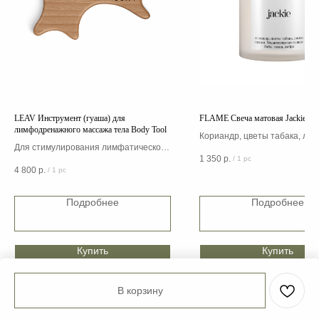
LEAV Инструмент (гуаша) для
FLAME Свеча матовая Jackie 11
лимфодренажного массажа тела Body Tool
Кориандр, цветы табака, ли
Для стимулирования лимфатической
Специи, Мадагаскарская ван
1 350
р.
/
1 pc
и кровеносной системы для
Бобы Тонка, амбра
4 800
р.
/
1 pc
достижения более здорового тела
без отеков
Подробнее
Подробнее
Купить
Купить
В корзину