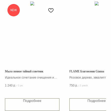
NEW
Мыло пенное тайный советник
FLAME Благовония Gianna
Идеальное сочетание очищения и
Розовое дерево, эвкалипт
ухода за вашей кожей
Махагони, лесной орех, пека
1 240
р.
750
р.
/
1 pc
/
1 pack
Тиковое дерево, сандал, кедр
Подробнее
Подробнее