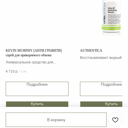
KEVIN MURPHY [АНТИ.ГРАВИТИ]
AUTHENTICA
спрей для прикорневого объема
Восстанавливает водный ба
Универсальное средство для
кожи, борется с возрастными
создания объемных укладок: создает
изменениями кожи
4 710
р.
/
1 pc
прикорневой объем и уплотняет по
всей длине, придает блеск и
контролирует пушистость локонов
Подробнее
Подробнее
Купить
Купить
В корзину