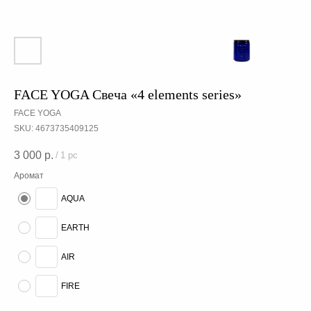
FACE YOGA Свеча «4 elements series»
FACE YOGA
SKU:
4673735409125
3 000
р.
/
1 pc
Аромат
AQUA
EARTH
AIR
FIRE