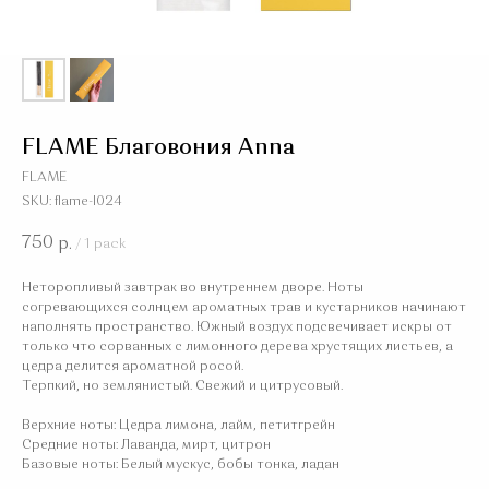
FLAME Благовония Anna
FLAME
SKU:
flame-I024
750
р.
/
1 pack
Неторопливый завтрак во внутреннем дворе. Ноты
согревающихся солнцем ароматных трав и кустарников начинают
наполнять пространство. Южный воздух подсвечивает искры от
только что сорванных с лимонного дерева хрустящих листьев, а
цедра делится ароматной росой.
Терпкий, но землянистый. Свежий и цитрусовый.
Верхние ноты: Цедра лимона, лайм, петитгрейн
Средние ноты: Лаванда, мирт, цитрон
Базовые ноты: Белый мускус, бобы тонка, ладан