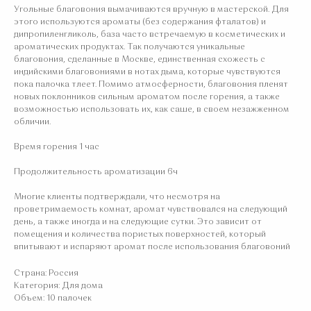
Угольные благовония вымачиваются вручную в мастерской. Для
этого используются ароматы (без содержания фталатов) и
дипропиленгликоль, база часто встречаемую в косметических и
ароматических продуктах. Так получаются уникальные
благовония, сделанные в Москве, единственная схожесть с
индийскими благовониями в нотах дыма, которые чувствуются
пока палочка тлеет. Помимо атмосферности, благовония пленят
новых поклонников сильным ароматом после горения, а также
возможностью использовать их, как саше, в своем незажженном
обличии.
Время горения 1 час
Продолжительность ароматизации 6ч
Многие клиенты подтверждали, что несмотря на
проветримаемость комнат, аромат чувствовался на следующий
день, а также иногда и на следующие сутки. Это зависит от
помещения и количества пористых поверхностей, который
впитывают и испаряют аромат после использования благовоний
Страна: Россия
Категория: Для дома
Объем: 10 палочек