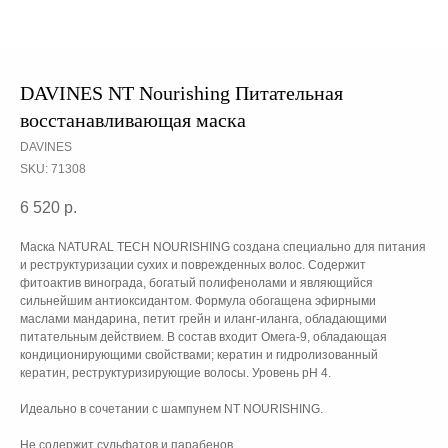
DAVINES NT Nourishing Питательная
восстанавливающая маска
DAVINES
SKU:
71308
6 520
р.
Маска NATURAL TECH NOURISHING создана специально для питания
и реструктуризации сухих и поврежденных волос. Содержит
фитоактив винограда, богатый полифенолами и являющийся
сильнейшим антиоксидантом. Формула обогащена эфирными
маслами мандарина, петит грейн и иланг-иланга, обладающими
питательным действием. В состав входит Омега-9, обладающая
кондиционирующими свойствами; кератин и гидролизованный
кератин, реструктуризирующие волосы. Уровень рН 4.
Идеально в сочетании с шампунем NT NOURISHING.
Не содержит сульфатов и парабенов.