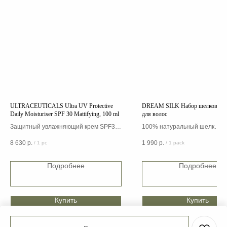
ULTRACEUTICALS Ultra UV Protective
DREAM SILK Набор шелковых 
Daily Moisturiser SPF 30 Mattifying, 100 ml
для волос
Защитный увлажняющий крем SPF30
100% натуральный шелк
с эффектом матирования
8 630
р.
1 990
р.
/
1 pc
/
1 pack
Подробнее
Подробнее
Купить
Купить