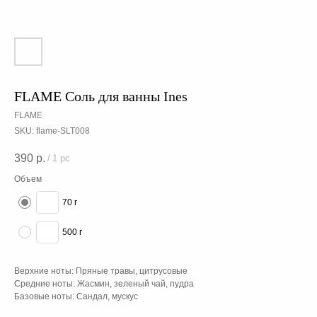
FLAME Соль для ванны Ines
FLAME
SKU:
flame-SLT008
390
р.
/
1 pc
Объем
70 г
500 г
Верхние ноты: Пряные травы, цитрусовые
Средние ноты: Жасмин, зеленый чай, пудра
Базовые ноты: Сандал, мускус