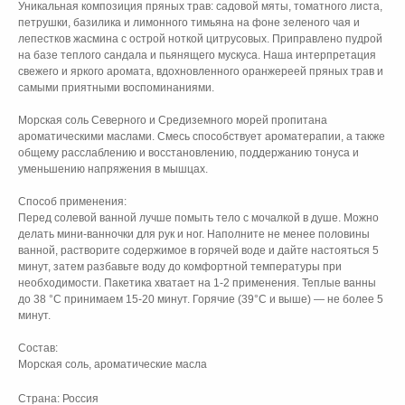
Уникальная композиция пряных трав: садовой мяты, томатного листа,
петрушки, базилика и лимонного тимьяна на фоне зеленого чая и
лепестков жасмина с острой ноткой цитрусовых. Приправлено пудрой
на базе теплого сандала и пьянящего мускуса. Наша интерпретация
свежего и яркого аромата, вдохновленного оранжереей пряных трав и
самыми приятными воспоминаниями.
Морская соль Северного и Средиземного морей пропитана
ароматическими маслами. Смесь способствует ароматерапии, а также
общему расслаблению и восстановлению, поддержанию тонуса и
уменьшению напряжения в мышцах.
Способ применения:
Перед солевой ванной лучше помыть тело с мочалкой в душе. Можно
делать мини-ванночки для рук и ног. Наполните не менее половины
ванной, растворите содержимое в горячей воде и дайте настояться 5
минут, затем разбавьте воду до комфортной температуры при
необходимости. Пакетика хватает на 1-2 применения. Теплые ванны
до 38 °C принимаем 15-20 минут. Горячие (39°C и выше) — не более 5
минут.
Состав:
Морская соль, ароматические масла
Страна: Россия