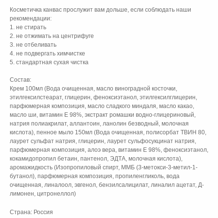
Косметичка канвас прослужит вам дольше, если соблюдать наши
рекомендации:
1. не стирать
2. не отжимать на центрифуге
3. не отбеливать
4. не подвергать химчистке
5. стандартная сухая чистка
Состав:
Крем 100мл (Вода очищенная, масло виноградной косточки,
этилгексилстеарат, глицерин, феноксиэтанол, этилгексилглицерин,
парфюмерная композиция, масло сладкого миндаля, масло какао,
масло ши, витамин Е 98%, экстракт ромашки водно-глицериновый,
натрия полиакрилат, аллантоин, ланолин безводный, молочная
кислота), пенное мыло 150мл (Вода очищенная, полисорбат ТВИН 80,
лаурет сульфат натрия, глицерин, лаурет сульфосукцинат натрия,
парфюмерная композиция, алоэ вера, витамин Е 98%, феноксиэтанол,
кокамидопропил бетаин, пантенол, ЭДТА, молочная кислота),
аромажидкость (Изопропиловый спирт, ММБ (3-метокси-3-метил-1-
бутанол), парфюмерная композиция, пропиленгликоль, вода
очищенная, линалоол, эвгенол, бензилсалицилат, линалил ацетат, Д-
лимонен, цитронеллол)
Страна: Россия