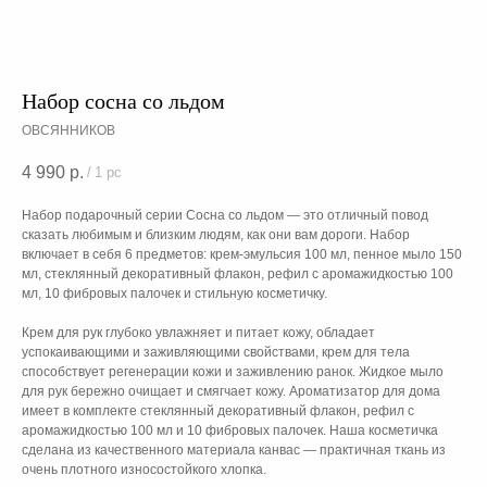
Набор сосна со льдом
ОВСЯННИКОВ
4 990
р.
/
1 pc
Набор подарочный серии Сосна со льдом — это отличный повод
сказать любимым и близким людям, как они вам дороги. Набор
включает в себя 6 предметов: крем-эмульсия 100 мл, пенное мыло 150
мл, стеклянный декоративный флакон, рефил с аромажидкостью 100
мл, 10 фибровых палочек и стильную косметичку.
Крем для рук глубоко увлажняет и питает кожу, обладает
успокаивающими и заживляющими свойствами, крем для тела
способствует регенерации кожи и заживлению ранок. Жидкое мыло
для рук бережно очищает и смягчает кожу. Ароматизатор для дома
имеет в комплекте стеклянный декоративный флакон, рефил с
аромажидкостью 100 мл и 10 фибровых палочек. Наша косметичка
сделана из качественного материала канвас — практичная ткань из
очень плотного износостойкого хлопка.